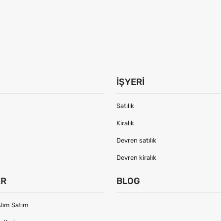
İŞYERI
Satılık
Kiralık
Devren satılık
Devren kiralık
ER
BLOG
lım Satım