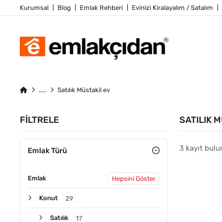
Kurumsal
Blog
Emlak Rehberi
Evinizi Kiralayalım / Satalım
Satılık Müstakil ev
FILTRELE
SATILIK 
3 kayıt bulu
Emlak Türü
Emlak
Hepsini Göster
ACIL
Konut
29
Satılık
17