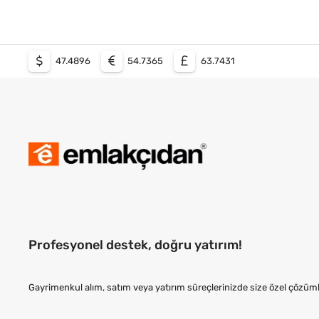
47.4896
54.7365
63.7431
Profesyonel destek, doğru yatırım!
Gayrimenkul alım, satım veya yatırım süreçlerinizde size özel çözüml