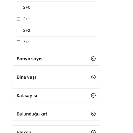
2+0
2+1
2+2
3+1
3+2
Banyo sayısı
4+1
Bina yaşı
4+2
4+3
Kat sayısı
4+4
5+1
Bulunduğu kat
5+2
Balkon