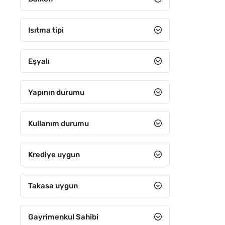
5+3
5+4
Isıtma tipi
6+1
Eşyalı
6+2
6+3
Yapının durumu
6+4
7+1
Kullanım durumu
7+2
Krediye uygun
7+3
7+4
Takasa uygun
8+1
Gayrimenkul Sahibi
8+2