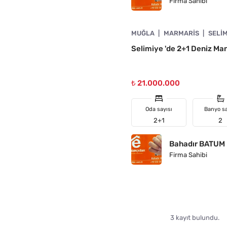
Firma Sahibi
4890-1010
MUĞLA
MARMARIS
SELI
N
Selimiye 'de 2+1 Deniz Manz
₺ 21.000.000
Oda sayısı
Banyo sa
2+1
2
Bahadır BATUM
Firma Sahibi
3 kayıt bulundu.