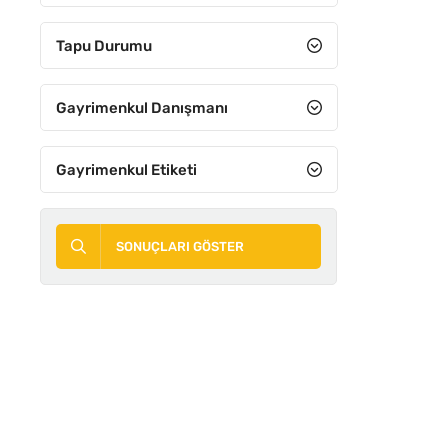
8+3
Tapu Durumu
8+4
9+1
Gayrimenkul Danışmanı
9+2
Gayrimenkul Etiketi
9+3
9+4
SONUÇLARI GÖSTER
10+1
10+2
10+3
10+4
11 ve Üzeri