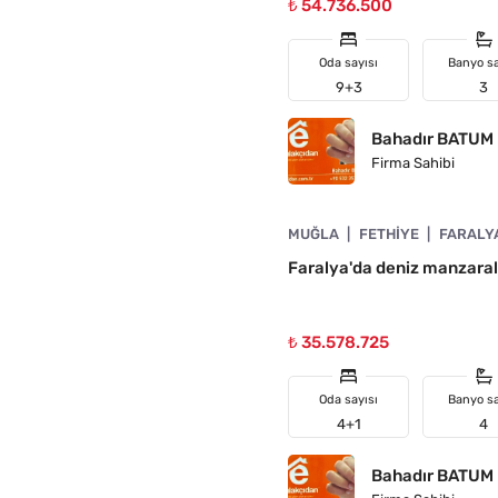
₺ 54.736.500
Oda sayısı
Banyo sa
9+3
3
Bahadır BATUM
Firma Sahibi
4890-1022
MUĞLA
FETHIYE
FARALY
A UYGUN
Faralya'da deniz manzaral
₺ 35.578.725
Oda sayısı
Banyo sa
4+1
4
Bahadır BATUM