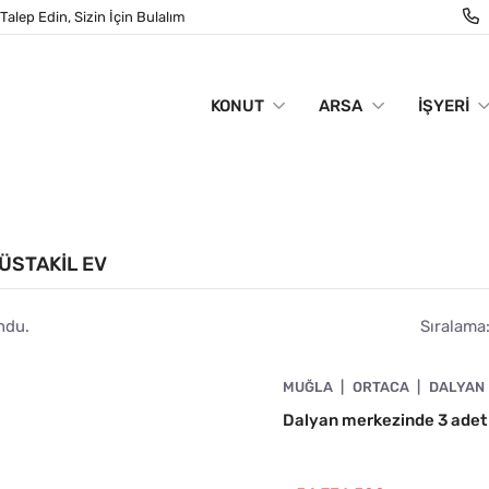
Talep Edin, Sizin İçin Bulalım
KONUT
ARSA
İŞYERI
MÜSTAKIL EV
ndu.
Sıralama
4890-1027
MUĞLA
ORTACA
DALYAN
Dalyan merkezinde 3 adet ha