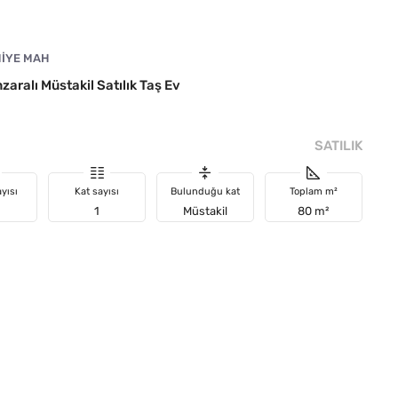
MIYE MAH
aralı Müstakil Satılık Taş Ev
SATILIK
yısı
Kat sayısı
Bulunduğu kat
Toplam m²
1
Müstakil
80 m²