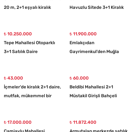
20 m, 2+1 eşyalı kiralık
Havuzlu Sitede 3+1 Kiralık
daire
Daire
₺ 10.250.000
₺ 11.900.000
Tepe Mahallesi Otoparklı
Emlakçıdan
3+1 Satılık Daire
Gayrimenkul'den Muğla
Ortaköy 750 M2 10/20
İmarlı Arsa
₺ 43.000
₺ 60.000
İçmeler'de kiralık 2+1 daire,
Beldibi Mahallesi 2+1
mutfak, mükemmel bir
Müstakil Girişli Bahçeli
daire
Eşyalı Kiralık Daire
₺ 17.000.000
₺ 11.872.400
Camiavlu Mahallesi
Armutalan merkezde satılık