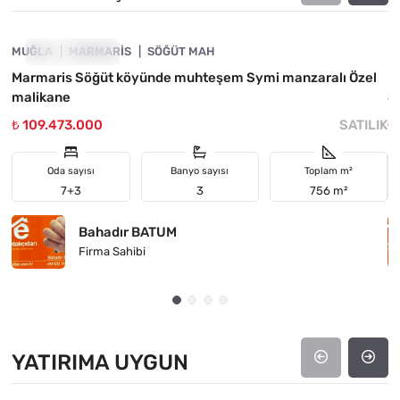
MUĞLA
FIYATI DÜŞTÜ
MARMARIS
SÖĞÜT MAH
M
Marmaris Söğüt köyünde muhteşem Symi manzaralı Özel
M
malikane
6
₺ 109.473.000
SATILIK
₺
Oda sayısı
Banyo sayısı
Toplam m²
7+3
3
756 m²
Bahadır BATUM
Firma Sahibi
YATIRIMA UYGUN
4890-1051