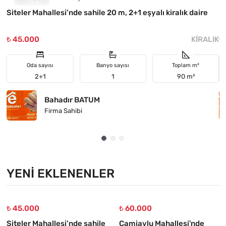
Siteler Mahallesi’nde sahile 20 m, 2+1 eşyalı kiralık daire
M
₺ 45.000
KIRALIK
₺
Oda sayısı
Banyo sayısı
Toplam m²
2+1
1
90 m²
Bahadır BATUM
Firma Sahibi
YENI EKLENENLER
₺ 45.000
₺ 60.000
Siteler Mahallesi’nde sahile
Camiavlu Mahallesi'nde