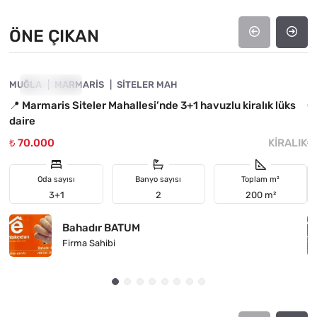
ÖNE ÇIKAN
4890-1015
MUĞLA
ÖNE ÇIKAN
MARMARIS
SITELER MAH
M
📍 Marmaris Siteler Mahallesi’nde 3+1 havuzlu kiralık lüks
C
daire
₺ 70.000
KIRALIK
₺
Oda sayısı
Banyo sayısı
Toplam m²
3+1
2
200 m²
Bahadır BATUM
Firma Sahibi