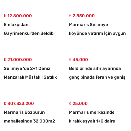
₺ 12.800.000
₺ 2.850.000
Emlakçıdan
Marmaris Selimiye
Gayrimenkul'den Beldibi
köyünde yatırım İçin uygun
Satılık 3+1 Müstakil Tripleks
773 m2 satılık tarla
Villa
₺ 21.000.000
₺ 45.000
Selimiye 'de 2+1 Deniz
Beldibi’nde sıfır ayarında
Manzaralı Müstakil Satılık
genç binada ferah ve geniş
Taş Ev
3+1 kiralık daire
₺ 807.323.200
₺ 25.000
Marmaris Bozburun
Marmaris merkezinde
mahallesinde 32.000m2
kiralık eşyalı 1+0 daire
arsa Üzerinde İsimleri