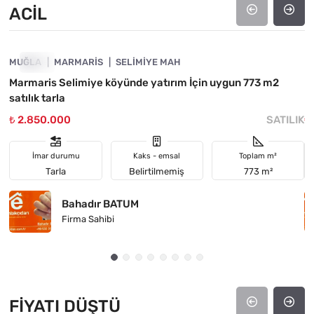
ACIL
4890-1016
MUĞLA
ACIL
MARMARIS
SELIMIYE MAH
M
Marmaris Selimiye köyünde yatırım İçin uygun 773 m2
M
satılık tarla
k
₺ 2.850.000
SATILIK
₺
İmar durumu
Kaks - emsal
Toplam m²
Tarla
Belirtilmemiş
773 m²
Bahadır BATUM
Firma Sahibi
FIYATI DÜŞTÜ
4890-1032