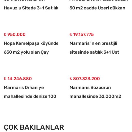
Havuzlu Sitede 3+1 Satılık
50 m2 cadde Üzeri dükkan
Daire
₺ 950.000
₺ 19.157.775
Hopa Kemelpaşa köyünde
Marmaris'in en prestijli
650 m2 yolu olan Çay
sitesinde satılık 3+1 Üst
bahçesi
dubleks daire
₺ 14.246.880
₺ 807.323.200
Marmaris Orhaniye
Marmaris Bozburun
mahallesinde denize 100
mahallesinde 32.000m2
metre müstakil 1250 m2
arsa Üzerinde İsimleri
acil satılık tarla
alınmış yat Çekek yeri
ÇOK BAKILANLAR