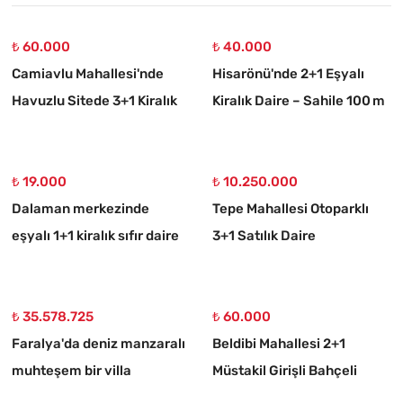
₺ 60.000
₺ 40.000
Camiavlu Mahallesi'nde
Hisarönü'nde 2+1 Eşyalı
Havuzlu Sitede 3+1 Kiralık
Kiralık Daire – Sahile 100 m
Daire
₺ 19.000
₺ 10.250.000
Dalaman merkezinde
Tepe Mahallesi Otoparklı
eşyalı 1+1 kiralık sıfır daire
3+1 Satılık Daire
₺ 35.578.725
₺ 60.000
Faralya'da deniz manzaralı
Beldibi Mahallesi 2+1
muhteşem bir villa
Müstakil Girişli Bahçeli
Eşyalı Kiralık Daire