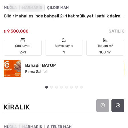
MUĞLA
YATIRIMA UYGUN
MARMARIS
ÇILDIR MAH
M
Çildır Mahallesi'nde bahçeli 2+1 kat mülkiyetli satılık daire
Sa
M
₺ 9.500.000
SATILIK
₺
Oda sayısı
Banyo sayısı
Toplam m²
2+1
1
100 m²
Bahadır BATUM
Firma Sahibi
KIRALIK
4890-1063
MUĞLA
KIRALIK
MARMARIS
SITELER MAH
M