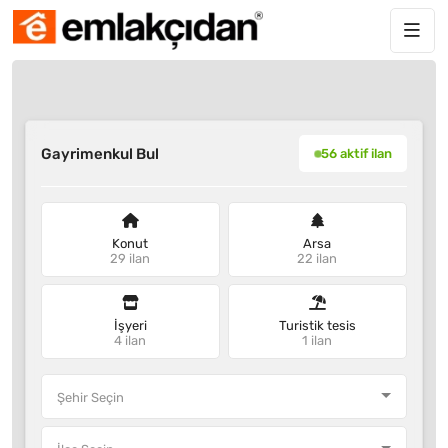
Gayrimenkul Bul
56 aktif ilan
Konut
Arsa
29 ilan
22 ilan
İşyeri
Turistik tesis
4 ilan
1 ilan