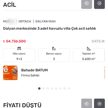
ACIL
4890-1027
MUĞLA
ACIL
ORTACA
DALYAN MAH
M
Dalyan merkezinde 3 adet havuzlu villa Çok acil satılık
M
m
₺ 54.736.500
SATILIK
₺
Oda sayısı
Banyo sayısı
Toplam m²
9+3
3
5.600 m²
Bahadır BATUM
Firma Sahibi
FIYATI DÜŞTÜ
4890-1032