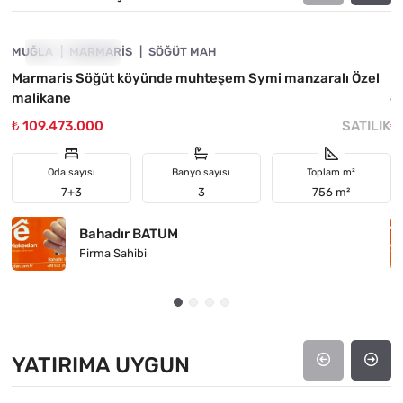
MUĞLA
FIYATI DÜŞTÜ
MARMARIS
SÖĞÜT MAH
M
Marmaris Söğüt köyünde muhteşem Symi manzaralı Özel
M
malikane
6
₺ 109.473.000
SATILIK
₺
Oda sayısı
Banyo sayısı
Toplam m²
7+3
3
756 m²
Bahadır BATUM
Firma Sahibi
YATIRIMA UYGUN
4890-1025