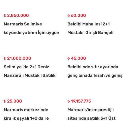
Villa
₺ 2.850.000
₺ 60.000
Marmaris Selimiye
Beldibi Mahallesi 2+1
köyünde yatırım İçin uygun
Müstakil Girişli Bahçeli
773 m2 satılık tarla
Eşyalı Kiralık Daire
₺ 21.000.000
₺ 45.000
Selimiye 'de 2+1 Deniz
Beldibi’nde sıfır ayarında
Manzaralı Müstakil Satılık
genç binada ferah ve geniş
Taş Ev
3+1 kiralık daire
₺ 25.000
₺ 19.157.775
Marmaris merkezinde
Marmaris'in en prestijli
kiralık eşyalı 1+0 daire
sitesinde satılık 3+1 Üst
dubleks daire