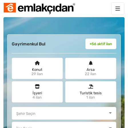
Gayrimenkul Bul
56 aktif ilan
Konut
Arsa
29 ilan
22 ilan
İşyeri
Turistik tesis
4 ilan
1 ilan