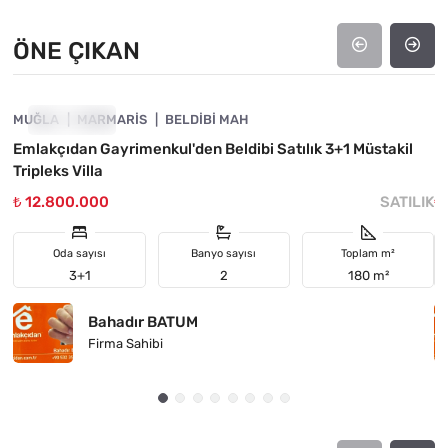
ÖNE ÇIKAN
4890-1007
MUĞLA
ÖNE ÇIKAN
MARMARIS
BELDIBI MAH
M
Emlakçıdan Gayrimenkul'den Beldibi Satılık 3+1 Müstakil

Tripleks Villa
D
₺ 12.800.000
SATILIK
₺
Oda sayısı
Banyo sayısı
Toplam m²
3+1
2
180 m²
Bahadır BATUM
Firma Sahibi