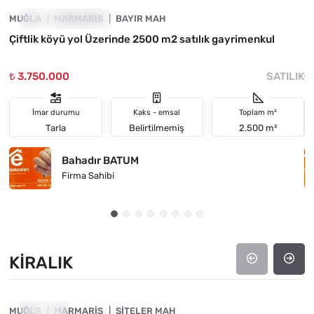
MUĞLA
YATIRIMA UYGUN
MARMARIS
BAYIR MAH
M
Çiftlik köyü yol Üzerinde 2500 m2 satılık gayrimenkul
E
İ
₺ 3.750.000
SATILIK
₺
İmar durumu
Kaks - emsal
Toplam m²
Tarla
Belirtilmemiş
2.500 m²
Bahadır BATUM
Firma Sahibi
KIRALIK
4890-1063
MUĞLA
KIRALIK
MARMARIS
SITELER MAH
M