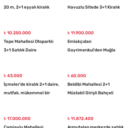
20 m, 2+1 eşyalı kiralık
Havuzlu Sitede 3+1 Kiralık
daire
Daire
₺ 10.250.000
₺ 11.900.000
Tepe Mahallesi Otoparklı
Emlakçıdan
3+1 Satılık Daire
Gayrimenkul'den Muğla
Ortaköy 750 M2 10/20
İmarlı Arsa
₺ 43.000
₺ 60.000
İçmeler'de kiralık 2+1 daire,
Beldibi Mahallesi 2+1
mutfak, mükemmel bir
Müstakil Girişli Bahçeli
daire
Eşyalı Kiralık Daire
₺ 17.000.000
₺ 11.872.400
Camiavlu Mahallesi
Armutalan merkezde satılık