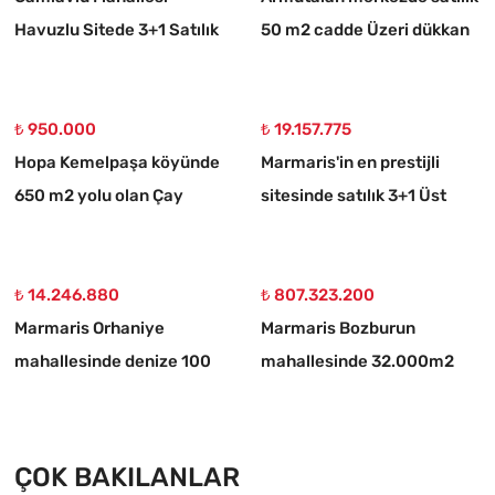
Havuzlu Sitede 3+1 Satılık
50 m2 cadde Üzeri dükkan
Daire
₺ 950.000
₺ 19.157.775
Hopa Kemelpaşa köyünde
Marmaris'in en prestijli
650 m2 yolu olan Çay
sitesinde satılık 3+1 Üst
bahçesi
dubleks daire
₺ 14.246.880
₺ 807.323.200
Marmaris Orhaniye
Marmaris Bozburun
mahallesinde denize 100
mahallesinde 32.000m2
metre müstakil 1250 m2
arsa Üzerinde İsimleri
acil satılık tarla
alınmış yat Çekek yeri
ÇOK BAKILANLAR