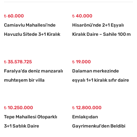
₺ 60.000
₺ 40.000
Camiavlu Mahallesi'nde
Hisarönü'nde 2+1 Eşyalı
Havuzlu Sitede 3+1 Kiralık
Kiralık Daire – Sahile 100 m
Daire
₺ 35.578.725
₺ 19.000
Faralya'da deniz manzaralı
Dalaman merkezinde
muhteşem bir villa
eşyalı 1+1 kiralık sıfır daire
₺ 10.250.000
₺ 12.800.000
Tepe Mahallesi Otoparklı
Emlakçıdan
3+1 Satılık Daire
Gayrimenkul'den Beldibi
Satılık 3+1 Müstakil Tripleks