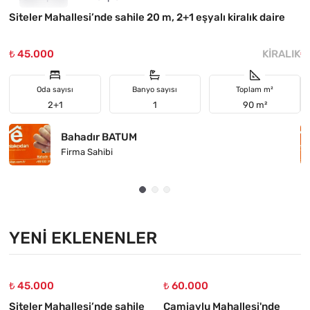
Siteler Mahallesi’nde sahile 20 m, 2+1 eşyalı kiralık daire
M
₺ 45.000
KIRALIK
₺
Oda sayısı
Banyo sayısı
Toplam m²
2+1
1
90 m²
Bahadır BATUM
Firma Sahibi
YENI EKLENENLER
₺ 45.000
₺ 60.000
Siteler Mahallesi’nde sahile
Camiavlu Mahallesi'nde