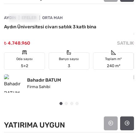
AYDIN
FIYATI DÜŞTÜ
EFELER
ORTA MAH
M
Aydın Üniversitesi civarı satılık 3 katlı bina
M
6
₺ 4.748.960
SATILIK
₺
Oda sayısı
Banyo sayısı
Toplam m²
5+2
3
240 m²
Bahadır BATUM
Firma Sahibi
YATIRIMA UYGUN
4890-1022