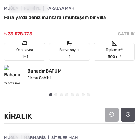
MUĞLA
YATIRIMA UYGUN
FETHIYE
FARALYA MAH
M
Faralya'da deniz manzaralı muhteşem bir villa
M
m
₺ 35.578.725
SATILIK
₺
Oda sayısı
Banyo sayısı
Toplam m²
4+1
4
500 m²
Bahadır BATUM
Firma Sahibi
KIRALIK
4890-1063
MUĞLA
KIRALIK
MARMARIS
SITELER MAH
M