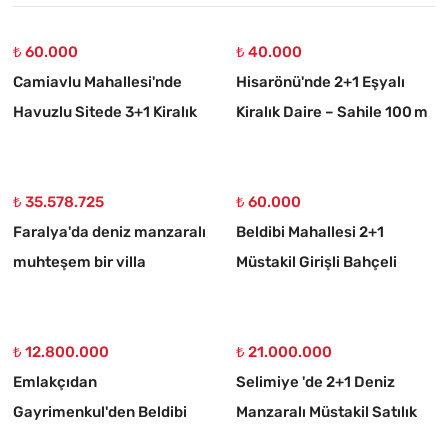
₺ 60.000
₺ 40.000
Camiavlu Mahallesi'nde
Hisarönü'nde 2+1 Eşyalı
Havuzlu Sitede 3+1 Kiralık
Kiralık Daire – Sahile 100 m
Daire
₺ 35.578.725
₺ 60.000
Faralya'da deniz manzaralı
Beldibi Mahallesi 2+1
muhteşem bir villa
Müstakil Girişli Bahçeli
Eşyalı Kiralık Daire
₺ 12.800.000
₺ 21.000.000
Emlakçıdan
Selimiye 'de 2+1 Deniz
Gayrimenkul'den Beldibi
Manzaralı Müstakil Satılık
Satılık 3+1 Müstakil Tripleks
Taş Ev