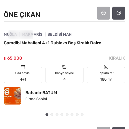
ÖNE ÇIKAN
4890-1009
MUĞLA
ÖNE ÇIKAN
MARMARIS
BELDIBI MAH
M
Çamdibi Mahallesi 4+1 Dubleks Boş Kiralık Daire

₺ 65.000
KIRALIK
₺
Oda sayısı
Banyo sayısı
Toplam m²
4+1
4
180 m²
Bahadır BATUM
Firma Sahibi