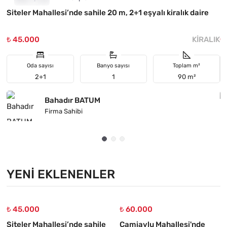
Siteler Mahallesi’nde sahile 20 m, 2+1 eşyalı kiralık daire
H
₺ 45.000
KIRALIK
₺
Oda sayısı
Banyo sayısı
Toplam m²
2+1
1
90 m²
Bahadır BATUM
Firma Sahibi
YENI EKLENENLER
₺ 45.000
₺ 60.000
Siteler Mahallesi’nde sahile
Camiavlu Mahallesi'nde