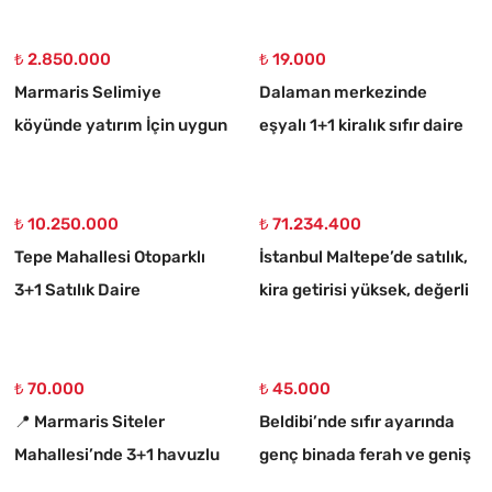
Villa
₺ 2.850.000
₺ 19.000
Marmaris Selimiye
Dalaman merkezinde
köyünde yatırım İçin uygun
eşyalı 1+1 kiralık sıfır daire
773 m2 satılık tarla
₺ 10.250.000
₺ 71.234.400
Tepe Mahallesi Otoparklı
İstanbul Maltepe’de satılık,
3+1 Satılık Daire
kira getirisi yüksek, değerli
bina
₺ 70.000
₺ 45.000
📍 Marmaris Siteler
Beldibi’nde sıfır ayarında
Mahallesi’nde 3+1 havuzlu
genç binada ferah ve geniş
kiralık lüks daire
3+1 kiralık daire