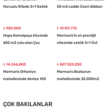
Havuzlu Sitede 3+1 Satılık
50 m2 cadde Üzeri dükkan
Daire
₺ 950.000
₺ 19.157.775
Hopa Kemelpaşa köyünde
Marmaris'in en prestijli
650 m2 yolu olan Çay
sitesinde satılık 3+1 Üst
bahçesi
dubleks daire
₺ 14.246.880
₺ 807.323.200
Marmaris Orhaniye
Marmaris Bozburun
mahallesinde denize 100
mahallesinde 32.000m2
metre müstakil 1250 m2
arsa Üzerinde İsimleri
acil satılık tarla
alınmış yat Çekek yeri
ÇOK BAKILANLAR