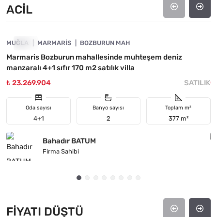
ACIL
4890-1033
MUĞLA
ACIL
MARMARIS
BOZBURUN MAH
M
Marmaris Bozburun mahallesinde muhteşem deniz
B
manzaralı 4+1 sıfır 170 m2 satılık villa
₺ 23.269.904
SATILIK
₺
Oda sayısı
Banyo sayısı
Toplam m²
4+1
2
377 m²
Bahadır BATUM
Firma Sahibi
FIYATI DÜŞTÜ
4890-1045