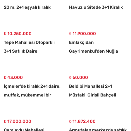
20 m, 2+1 eşyalı kiralık
Havuzlu Sitede 3+1 Kiralık
daire
Daire
₺ 10.250.000
₺ 11.900.000
Tepe Mahallesi Otoparklı
Emlakçıdan
3+1 Satılık Daire
Gayrimenkul'den Muğla
Ortaköy 750 M2 10/20
İmarlı Arsa
₺ 43.000
₺ 60.000
İçmeler'de kiralık 2+1 daire,
Beldibi Mahallesi 2+1
mutfak, mükemmel bir
Müstakil Girişli Bahçeli
daire
Eşyalı Kiralık Daire
₺ 17.000.000
₺ 11.872.400
Camiavlu Mahallesi
Armutalan merkezde satılık