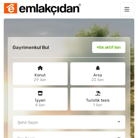
Gayrimenkul Bul
56 aktif ilan
Konut
Arsa
29 ilan
22 ilan
İşyeri
Turistik tesis
4 ilan
1 ilan