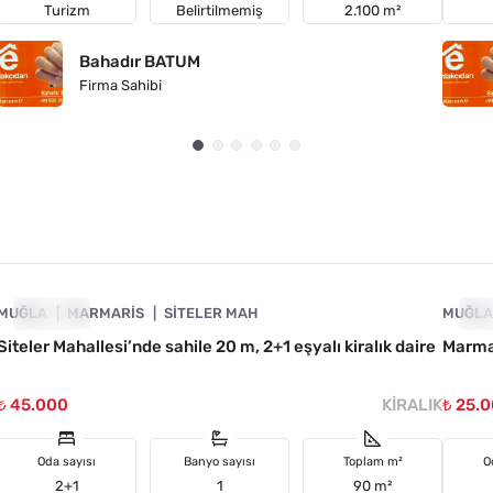
Turizm
Belirtilmemiş
2.100 m²
Bahadır BATUM
Firma Sahibi
4890-1063
MUĞLA
KIRALIK
MARMARIS
SITELER MAH
MUĞL
KI
Siteler Mahallesi’nde sahile 20 m, 2+1 eşyalı kiralık daire
Marmar
₺ 45.000
KIRALIK
₺ 25.
Oda sayısı
Banyo sayısı
Toplam m²
O
2+1
1
90 m²