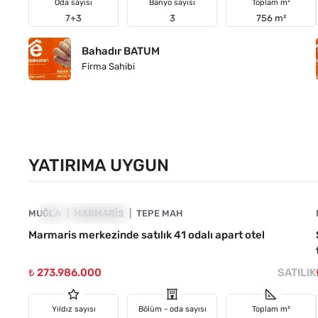
Oda sayısı
Banyo sayısı
Toplam m²
7+3
3
756 m²
Bahadır BATUM
Firma Sahibi
YATIRIMA UYGUN
4890-1026
MUĞLA
YATIRIMA UYGUN
MARMARIS
TEPE MAH
Marmaris merkezinde satılık 41 odalı apart otel
₺ 273.986.000
SATILIK
Yıldız sayısı
Bölüm - oda sayısı
Toplam m²