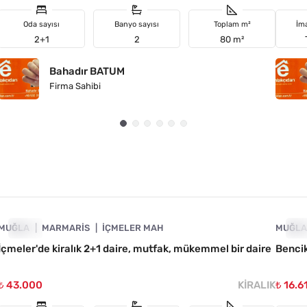
Oda sayısı
Banyo sayısı
Toplam m²
İm
2+1
2
80 m²
Bahadır BATUM
Firma Sahibi
4890-1020
MUĞLA
ACIL
MARMARIS
İÇMELER MAH
MUĞL
AC
İçmeler'de kiralık 2+1 daire, mutfak, mükemmel bir daire
Bencik
₺ 43.000
KIRALIK
₺ 16.6