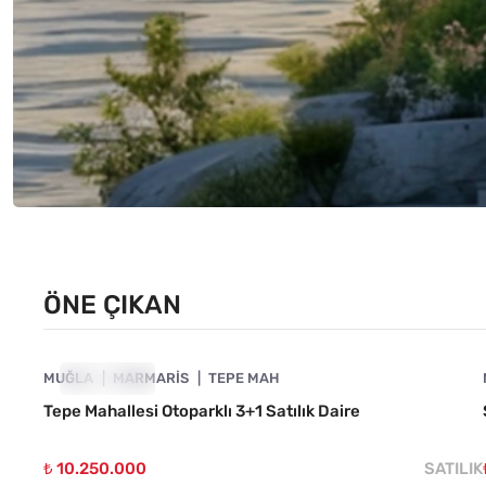
ÖNE ÇIKAN
4890-1062
MUĞLA
ÖNE ÇIKAN
MARMARIS
TEPE MAH
Tepe Mahallesi Otoparklı 3+1 Satılık Daire
₺ 10.250.000
SATILIK