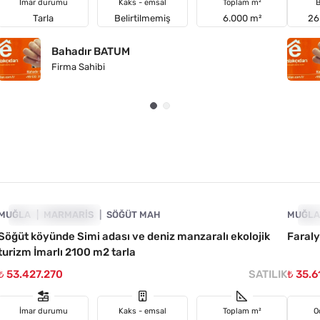
İmar durumu
Kaks - emsal
Toplam m²
B
Tarla
Belirtilmemiş
6.000 m²
26
Bahadır BATUM
Firma Sahibi
4890-1036
MUĞLA
YATIRIMA UYGUN
MARMARIS
SÖĞÜT MAH
MUĞL
YA
Söğüt köyünde Simi adası ve deniz manzaralı ekolojik
Faraly
turizm İmarlı 2100 m2 tarla
₺ 53.427.270
SATILIK
₺ 35.6
İmar durumu
Kaks - emsal
Toplam m²
O