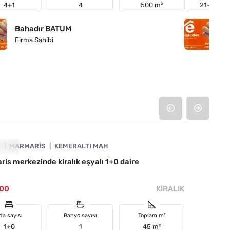
4+1
4
500 m²
21-25 ara
Bahadır BATUM
B
Firma Sahibi
Fi
4890-1017
A
RALIK
MARMARIS
KEMERALTI MAH
is merkezinde kiralık eşyalı 1+0 daire
000
KIRALIK
da sayısı
Banyo sayısı
Toplam m²
1+0
1
45 m²