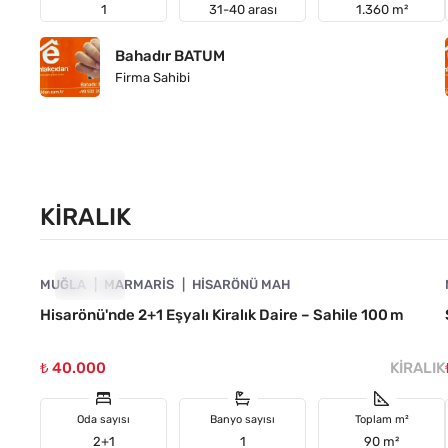
1
31-40 arası
1.360 m²
Bahadır BATUM
Firma Sahibi
KIRALIK
4890-1053
MUĞLA
KIRALIK
MARMARIS
HISARÖNÜ MAH
Hisarönü'nde 2+1 Eşyalı Kiralık Daire – Sahile 100 m
₺ 40.000
KIRALIK
Oda sayısı
Banyo sayısı
Toplam m²
2+1
1
90 m²