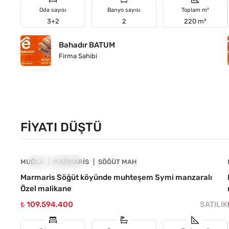
Oda sayısı
Banyo sayısı
Toplam m²
3+2
2
220 m²
Bahadır BATUM
Firma Sahibi
FIYATI DÜŞTÜ
4890-1032
MUĞLA
FIYATI DÜŞTÜ
MARMARIS
SÖĞÜT MAH
Marmaris Söğüt köyünde muhteşem Symi manzaralı
Özel malikane
₺ 109.594.400
SATILIK