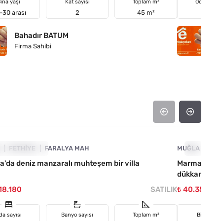
ina yaşı
Kat sayısı
Toplam m²
Oda sayıs
-30 arası
2
45 m²
5+2
Bahadır BATUM
B
Firma Sahibi
Fi
4890-1022
A
TIRIMA UYGUN
FETHIYE
FARALYA MAH
MUĞLA
YATIRIMA
MA
a'da deniz manzaralı muhteşem bir villa
Marmaris me
dükkan
18.180
SATILIK
₺ 40.351.45
da sayısı
Banyo sayısı
Toplam m²
Bina yaşı