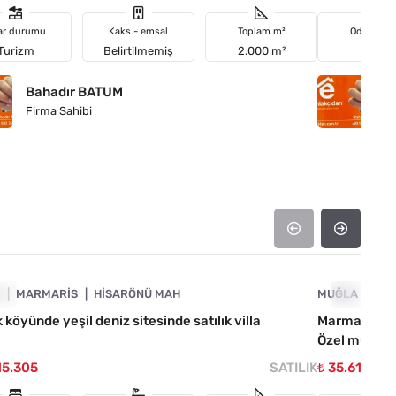
ar durumu
Kaks - emsal
Toplam m²
Oda sayıs
Turizm
Belirtilmemiş
2.000 m²
4+1
Bahadır BATUM
B
Firma Sahibi
Fi
4890-1043
A
IL
MARMARIS
HISARÖNÜ MAH
MUĞLA
ACIL
MA
 köyünde yeşil deniz sitesinde satılık villa
Marmaris Çif
Özel mülk
15.305
SATILIK
₺ 35.618.18