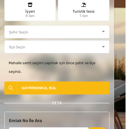
İşyeri
Turistik tesis
4 ilan
1 ilan
Mahalle semt seçimi yapmak için önce şehir ve ilçe
seçiniz.
GAYRIMENKUL BUL
VEYA
Emlak No İle Ara