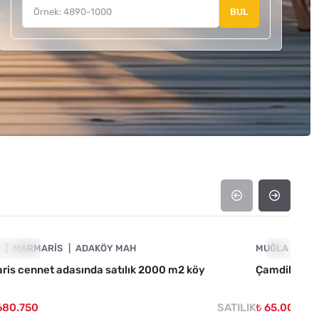
BUL
4890-1042
A
E ÇIKAN
MARMARIS
ADAKÖY MAH
MUĞLA
ÖNE ÇIKA
MA
is cennet adasında satılık 2000 m2 köy
Çamdibi Maha
.680.750
SATILIK
₺ 65.000