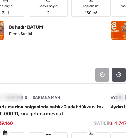
da sayısı
Banyo sayısı
Toplam m²
İmar duru
3+1
2
150 m²
Tarla
Bahadır BATUM
B
Firma Sahibi
Fi
4890-1047
A
YATI DÜŞTÜ
MARMARIS
SARIANA MAH
AYDIN
FIYATI D
EFE
is marina bölgesinde satılık 2 adet dükkan, tek
Aydın Ünivers
60.000 Tl, kira getirisi mevcut
39.160
SATILIK
₺ 4.747.230