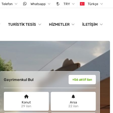
Telefon
Whatsapp
TRY
Türkçe
TURISTIK TESIS
HIZMETLER
İLETIŞIM
Gayrimenkul Bul
56 aktif ilan
Konut
Arsa
29 ilan
22 ilan