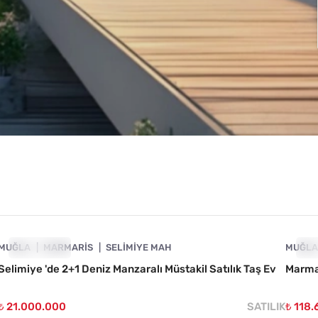
4890-1010
MUĞLA
ÖNE ÇIKAN
MARMARIS
SELIMIYE MAH
MUĞL
ÖN
Selimiye 'de 2+1 Deniz Manzaralı Müstakil Satılık Taş Ev
Marmar
₺ 21.000.000
SATILIK
₺ 118