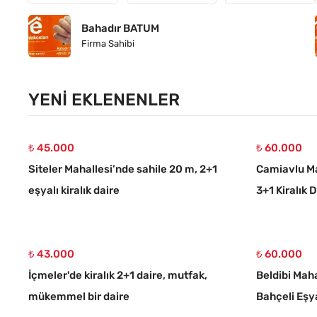
Bahadır BATUM
Firma Sahibi
YENI EKLENENLER
₺ 45.000
₺ 60.000
Siteler Mahallesi’nde sahile 20 m, 2+1
Camiavlu Ma
eşyalı kiralık daire
3+1 Kiralık 
₺ 43.000
₺ 60.000
İçmeler'de kiralık 2+1 daire, mutfak,
Beldibi Maha
mükemmel bir daire
Bahçeli Eşya