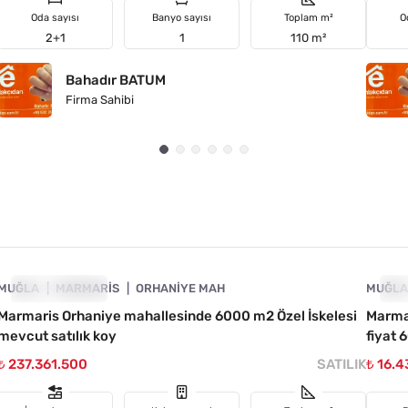
Oda sayısı
Banyo sayısı
Toplam m²
O
2+1
1
110 m²
Bahadır BATUM
Firma Sahibi
4890-1046
MUĞLA
FIYATI DÜŞTÜ
MARMARIS
ORHANIYE MAH
MUĞL
FI
Marmaris Orhaniye mahallesinde 6000 m2 Özel İskelesi
Marmar
mevcut satılık koy
fiyat 
₺ 237.361.500
SATILIK
₺ 16.4