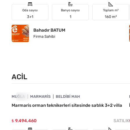
Oda sayısı
Banyo sayısı
Toplam m²
3+1
1
160 m²
Bahadır BATUM
Firma Sahibi
ACIL
4890-1030
MUĞLA
ACIL
MARMARIS
BELDIBI MAH
Marmaris orman teknikerleri sitesinde satılık 3+2 villa
₺ 9.494.460
SATILIK