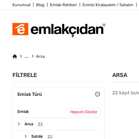
Kurumsal
Blog
Emlak Rehberi
Evinizi Kiralayalım / Satalım
Arsa
FILTRELE
ARSA
22 kayıt bu
Emlak Türü
Emlak
Hepsini Göster
YATIRIM
Arsa
22
Satılık
22