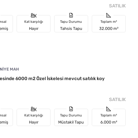
SATILIK
msal
Kat karşılığı
Tapu Durumu
Toplam m²
memiş
Hayır
Tahsis Tapu
32.000 m²
NIYE MAH
sinde 6000 m2 Özel İskelesi mevcut satılık koy
SATILIK
msal
Kat karşılığı
Tapu Durumu
Toplam m²
memiş
Hayır
Müstakil Tapu
6.000 m²