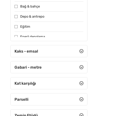
Bağ & bahçe
Depo & antrepo
Eğitim
Enerji depolama
Konut
Kaks - emsal
Muhtelif
FIYATI D
Gabari - metre
Özel kullanım
Sağlık
Kat karşılığı
Sanayi
Sera
Parselli
Sit alanı
Zemin Etüdü