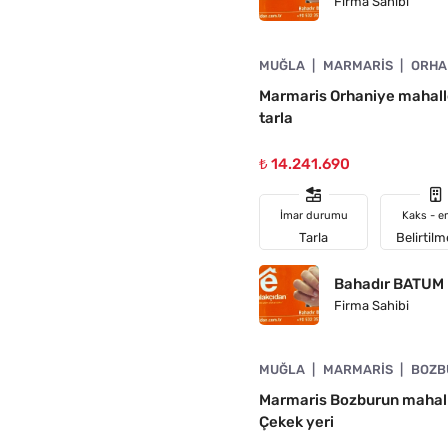
Firma Sahibi
4890-1056
MUĞLA
MARMARIS
ORHA
Marmaris Orhaniye mahalle
tarla
₺ 14.241.690
İmar durumu
Kaks - e
Tarla
Belirtil
Bahadır BATUM
Firma Sahibi
4890-1055
MUĞLA
MARMARIS
BOZB
A UYGUN
Marmaris Bozburun mahalle
Çekek yeri