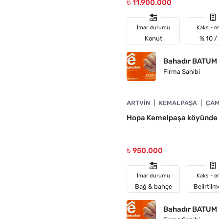
₺ 11.900.000
İmar durumu
Kaks - e
Konut
% 10 /
Bahadır BATUM
Firma Sahibi
4890-1058
ARTVIN
KEMALPAŞA
ÇAM
Hopa Kemelpaşa köyünde 6
₺ 950.000
İmar durumu
Kaks - e
Bağ & bahçe
Belirtil
Bahadır BATUM