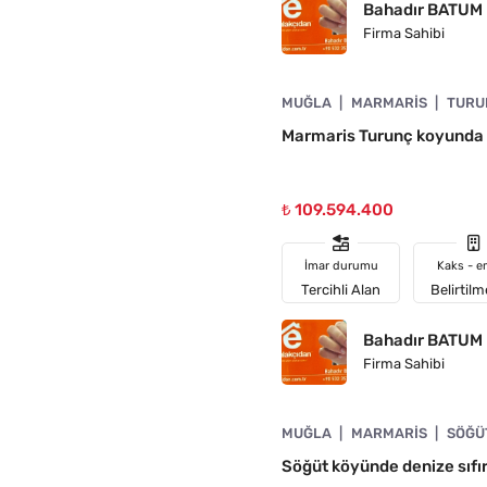
Bahadır BATUM
Firma Sahibi
4890-1039
MUĞLA
MARMARIS
TURU
Marmaris Turunç koyunda d
₺ 109.594.400
İmar durumu
Kaks - e
Tercihli Alan
Belirtil
Bahadır BATUM
Firma Sahibi
4890-1038
MUĞLA
MARMARIS
SÖĞÜ
N
Söğüt köyünde denize sıfı