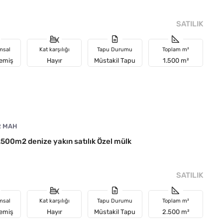
SATILIK
msal
Kat karşılığı
Tapu Durumu
Toplam m²
memiş
Hayır
Müstakil Tapu
1.500 m²
R MAH
2500m2 denize yakın satılık Özel mülk
SATILIK
msal
Kat karşılığı
Tapu Durumu
Toplam m²
memiş
Hayır
Müstakil Tapu
2.500 m²