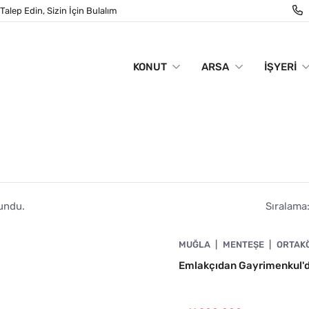
Talep Edin, Sizin İçin Bulalım
KONUT
ARSA
İŞYERI
lundu.
Sıralama
4890-1005
MUĞLA
MENTEŞE
ORTAK
A UYGUN
Emlakçıdan Gayrimenkul'd