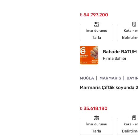
₺ 54.797.200
İmar durumu
Kaks - e
Tarla
Belirtil
Bahadır BATUM
Firma Sahibi
4890-1037
MUĞLA
MARMARIS
BAYI
Marmaris Çiftlik koyunda 
₺ 35.618.180
İmar durumu
Kaks - e
Tarla
Belirtil