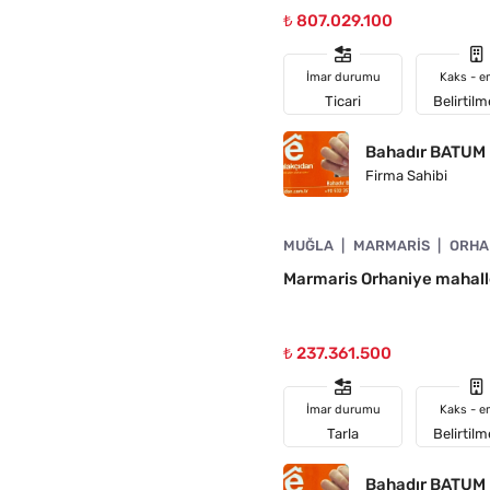
₺ 807.029.100
İmar durumu
Kaks - e
Ticari
Belirtil
Bahadır BATUM
Firma Sahibi
4890-1046
MUĞLA
MARMARIS
ORHA
ÜŞTÜ
Marmaris Orhaniye mahalle
₺ 237.361.500
İmar durumu
Kaks - e
Tarla
Belirtil
Bahadır BATUM