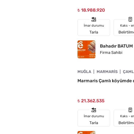
₺ 18.988.920
İmar durumu
Kaks - e
Tarla
Belirtil
Bahadır BATUM
Firma Sahibi
4890-1040
MUĞLA
MARMARIS
ÇAML
Marmaris Çamlı köyümde d
₺ 21.362.535
İmar durumu
Kaks - e
Tarla
Belirtil