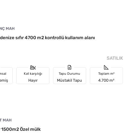
NÇ MAH
enize sıfır 4700 m2 kontrollü kullanım alanı
SATILIK
msal
Kat karşılığı
Tapu Durumu
Toplam m²
memiş
Hayır
Müstakil Tapu
4.700 m²
T MAH
r 1500m2 Özel mülk