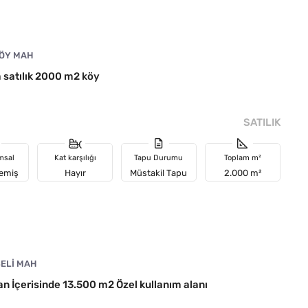
ÖY MAH
 satılık 2000 m2 köy
SATILIK
msal
Kat karşılığı
Tapu Durumu
Toplam m²
memiş
Hayır
Müstakil Tapu
2.000 m²
BELI MAH
n İçerisinde 13.500 m2 Özel kullanım alanı