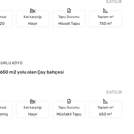
SATILIK
msal
Kat karşılığı
Tapu Durumu
Toplam m²
 20
Hayır
Hisseli Tapu
750 m²
URLU KÖYÜ
50 m2 yolu olan Çay bahçesi
SATILIK
msal
Kat karşılığı
Tapu Durumu
Toplam m²
memiş
Hayır
Müstakil Tapu
650 m²