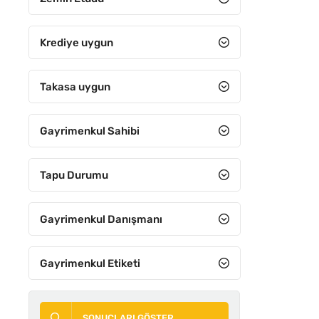
Spor alanı
Tarla
Krediye uygun
Tercihli Alan
ÖNE ÇIKA
Takasa uygun
Ticari
Ticari konut
Gayrimenkul Sahibi
Toplu konut
Turizm
Tapu Durumu
Villa
Gayrimenkul Danışmanı
Zeytinlik
Gayrimenkul Etiketi
ACIL
SONUÇLARI GÖSTER