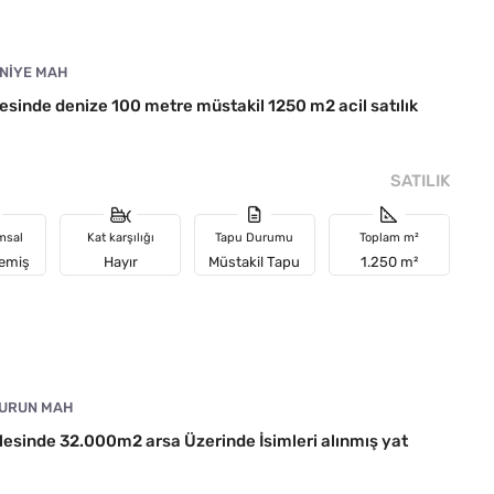
NIYE MAH
sinde denize 100 metre müstakil 1250 m2 acil satılık
SATILIK
msal
Kat karşılığı
Tapu Durumu
Toplam m²
memiş
Hayır
Müstakil Tapu
1.250 m²
URUN MAH
sinde 32.000m2 arsa Üzerinde İsimleri alınmış yat