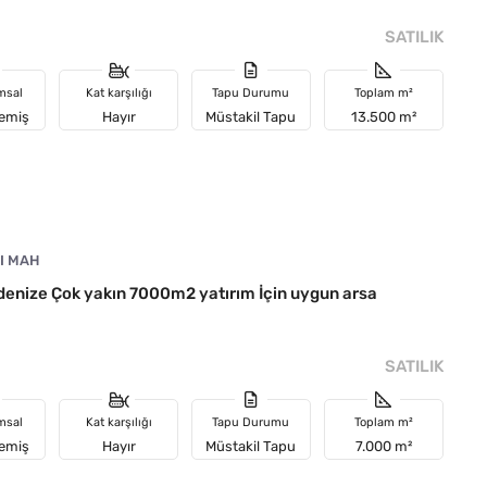
SATILIK
msal
Kat karşılığı
Tapu Durumu
Toplam m²
memiş
Hayır
Müstakil Tapu
13.500 m²
I MAH
enize Çok yakın 7000m2 yatırım İçin uygun arsa
SATILIK
msal
Kat karşılığı
Tapu Durumu
Toplam m²
memiş
Hayır
Müstakil Tapu
7.000 m²