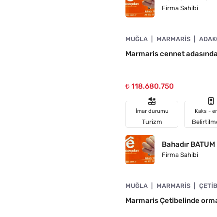
Firma Sahibi
4890-1042
MUĞLA
MARMARIS
ADAK
N
Marmaris cennet adasında
₺ 118.680.750
İmar durumu
Kaks - e
Turizm
Belirtil
Bahadır BATUM
Firma Sahibi
4890-1041
MUĞLA
MARMARIS
ÇETI
Marmaris Çetibelinde orma