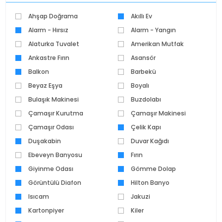
Ahşap Doğrama
Akıllı Ev
Alarm - Hırsız
Alarm - Yangın
Alaturka Tuvalet
Amerikan Mutfak
Ankastre Fırın
Asansör
Balkon
Barbekü
Beyaz Eşya
Boyalı
Bulaşık Makinesi
Buzdolabı
Çamaşır Kurutma
Çamaşır Makinesi
Makinesi
Çamaşır Odası
Çelik Kapı
Duşakabin
Duvar Kağıdı
Ebeveyn Banyosu
Fırın
Giyinme Odası
Gömme Dolap
Görüntülü Diafon
Hilton Banyo
Isıcam
Jakuzi
Kartonpiyer
Kiler