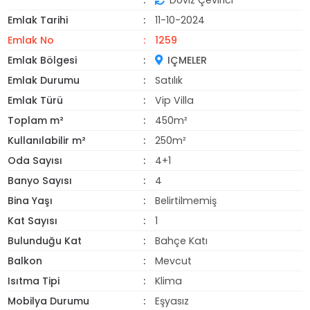
Döviz Çevirici
Emlak Tarihi
11-10-2024
Emlak No
1259
Emlak Bölgesi
IÇMELER
Emlak Durumu
Satılık
Emlak Türü
Vip Villa
Toplam m²
450m²
Kullanılabilir m²
250m²
Oda Sayısı
4+1
Banyo Sayısı
4
Bina Yaşı
Belirtilmemiş
Kat Sayısı
1
Bulunduğu Kat
Bahçe Katı
Balkon
Mevcut
Isıtma Tipi
Klima
Mobilya Durumu
Eşyasız