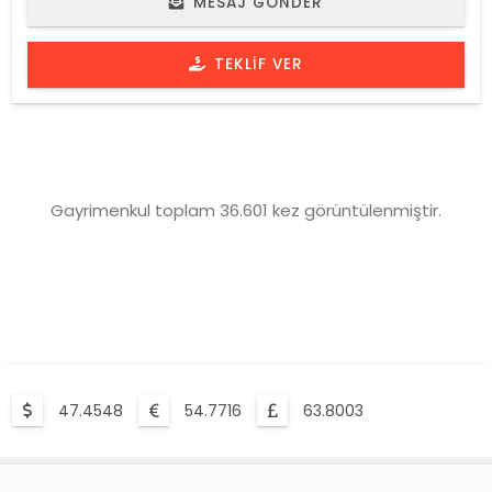
MESAJ GÖNDER
TEKLIF VER
Gayrimenkul toplam 36.601 kez görüntülenmiştir.
47.4548
54.7716
63.8003