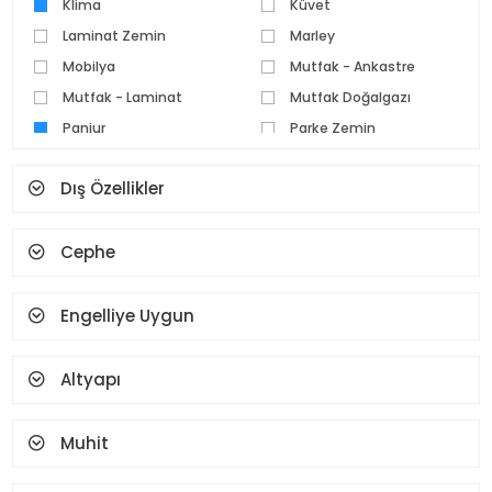
Klima
Küvet
Laminat Zemin
Marley
Mobilya
Mutfak - Ankastre
Mutfak - Laminat
Mutfak Doğalgazı
Panjur
Parke Zemin
Pvc Doğrama
Seramik Zemin
Dış Özellikler
Set Üstü Ocak
Spot Aydınlatma
Şofben
Şömine
Cephe
Teras
Termosifon
Vestiyer
Yüz Tanıma Ve Parmak
İzi
Engelliye Uygun
Altyapı
Muhit